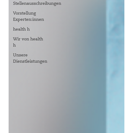
Stellenausschreibungen
Vorstellung
Experten:innen
health h
Wir von health
h
Unsere
Dienstleistungen