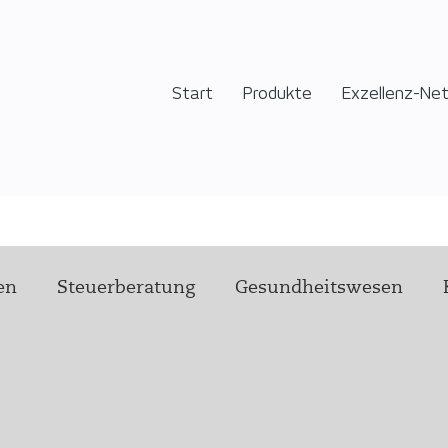
Start
Produkte
Exzellenz-Ne
en
Steuerberatung
Gesundheitswesen
Technik
Führung
Hilfsangebot
Pflege
rstellung Experten:innen
health h
Wir von