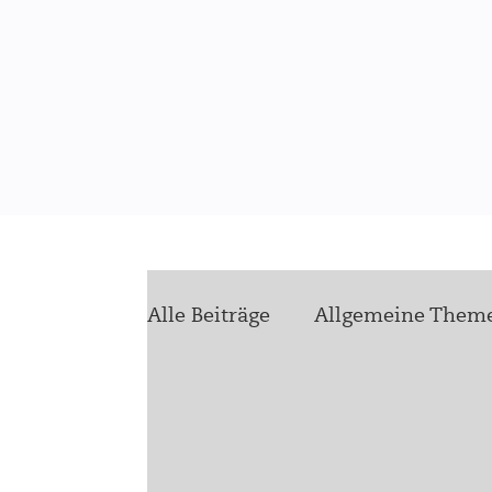
Alle Beiträge
Allgemeine Them
health4ukraine
Zukunft
Stellenausschreibungen
Vo