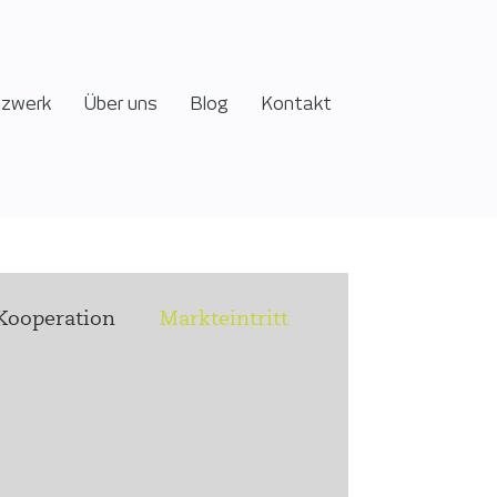
tzwerk
Über uns
Blog
Kontakt
Kooperation
Markteintritt
Podcast
 health h