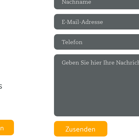
s
en
Zusenden