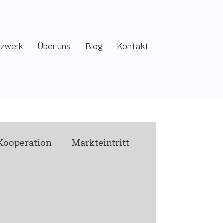
tzwerk
Über uns
Blog
Kontakt
Kooperation
Markteintritt
Podcast
 health h