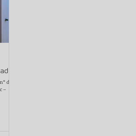
oad
n“ der
c –