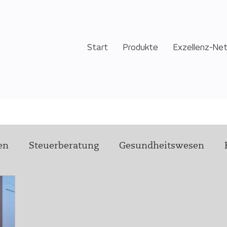
Start
Produkte
Exzellenz-Ne
en
Steuerberatung
Gesundheitswesen
Technik
Führung
Hilfsangebot
Pflege
rstellung Experten:innen
health h
Wir von