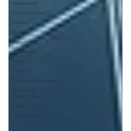
Markteintritt
health4ukraine
Zukunft
Technik
Führung
Hilfsangebot
Pflege
Podcast
Stellenausschreibungen
Vorstellung
Experten:innen
health h
Wir von health
h