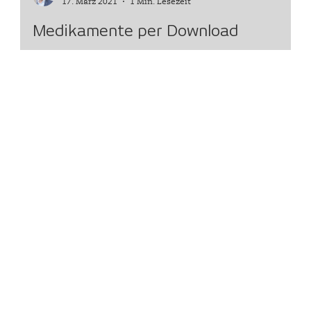
Björn Zeien
17. März 2021
1 Min. Lesezeit
Medikamente per Download
Nichts weniger als „eine Revolution“ der Pharma-
Produktion plant #Curevac – gemeinsam mit Elon Musk.
health h
health h
Fischerskamp 18
46514 Schermbeck