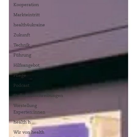
Kooperation
Markteintritt
health4ukraine
Zukunft
Technik
Führung
Hilfsangebot
Pflege
Podcast
Stellenausschreibungen
Vorstellung
Experten:innen
health h
Wir von health