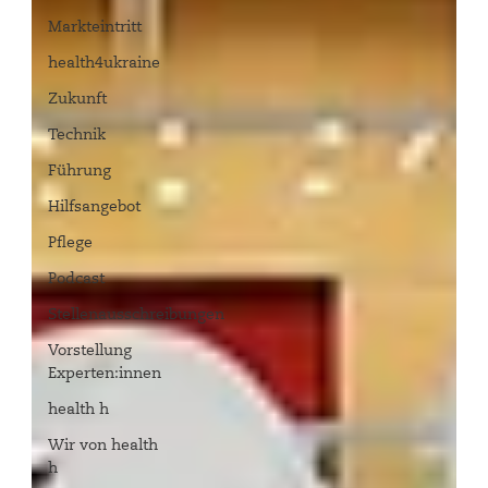
Markteintritt
health4ukraine
Zukunft
Technik
Führung
Hilfsangebot
Pflege
Podcast
Stellenausschreibungen
Vorstellung
Experten:innen
health h
Wir von health
h