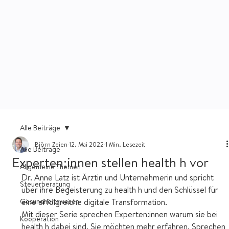
Alle Beiträge
Björn Zeien
12. Mai 2022
1 Min. Lesezeit
Alle Beiträge
Experten:innen stellen health h vor
Allgemeine Themen
Dr. Anne Latz ist Ärztin und Unternehmerin und spricht 
Steuerberatung
über ihre Begeisterung zu health h und den Schlüssel für 
Gesundheitswesen
eine erfolgreiche digitale Transformation.
Mit dieser Serie sprechen Experten:innen warum sie bei 
Kooperation
health h dabei sind. Sie möchten mehr erfahren. Sprechen 