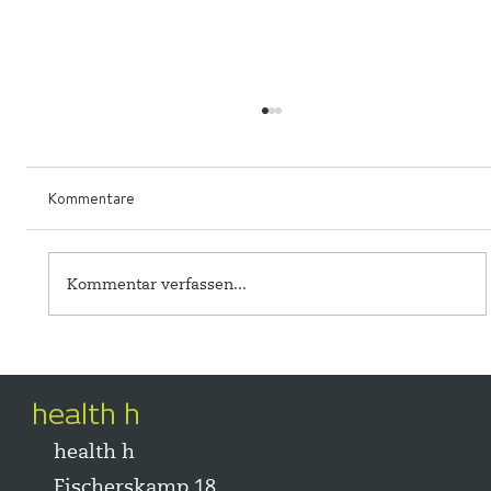
Kommentare
Kommentar verfassen...
Patrick van Oirschot spricht über digitale
Transformation und das Gesundheitswesen
health h
health h
Fischerskamp 18