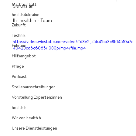
Markteintritt
Sie uns an!
health4ukraine
Ihr health h - Team
Zukunft
Technik
https://video.wixstatic.com/video/ffd3e2_a5b41bb3c8b14510a7c
Führung
40428cd6c6065/1080p/mp4/file.mp4
Hilfsangebot
Pflege
Podcast
Stellenausschreibungen
Vorstellung Experten:innen
health h
Wir von health h
Unsere Dienstleistungen