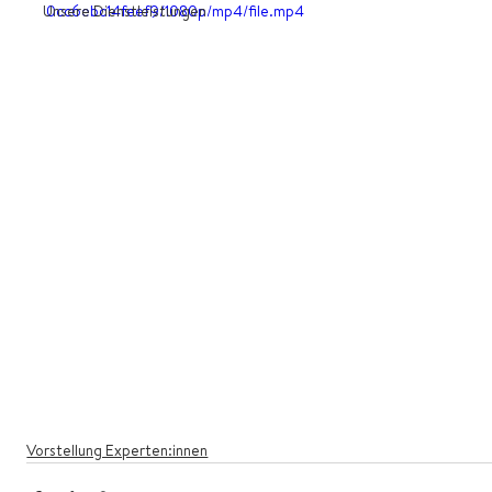
Unsere Dienstleistungen
0cc6ebc14feef9/1080p/mp4/file.mp4
Vorstellung Experten:innen