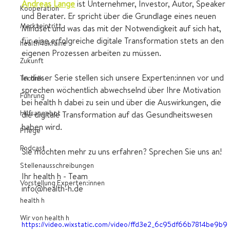
Andreas Lange
ist Unternehmer, Investor, Autor, Speaker 
Kooperation
und Berater. Er spricht über die Grundlage eines neuen 
Markteintritt
Mindset und was das mit der Notwendigkeit auf sich hat, 
für eine erfolgreiche digitale Transformation stets an den 
health4ukraine
eigenen Prozessen arbeiten zu müssen.
Zukunft
In dieser Serie stellen sich unsere Experten:innen vor und 
Technik
sprechen wöchentlich abwechselnd über Ihre Motivation 
Führung
bei health h dabei zu sein und über die Auswirkungen, die 
Hilfsangebot
die digitale Transformation auf das Gesundheitswesen 
haben wird. 
Pflege
Podcast
Sie möchten mehr zu uns erfahren? Sprechen Sie uns an!
Stellenausschreibungen
Ihr health h - Team
Vorstellung Experten:innen
info@health-h.de
health h
Wir von health h
https://video.wixstatic.com/video/ffd3e2_6c95df66b7814be9b9