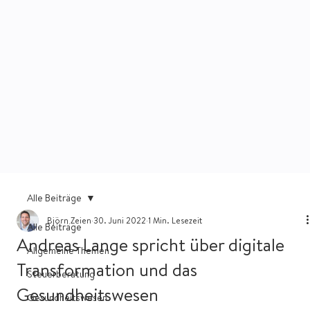
Alle Beiträge
Björn Zeien
30. Juni 2022
1 Min. Lesezeit
Alle Beiträge
Andreas Lange spricht über digitale
Allgemeine Themen
Transformation und das
Steuerberatung
Gesundheitswesen
Gesundheitswesen