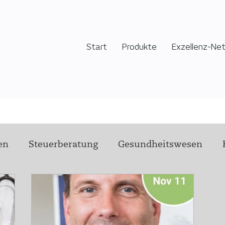
Start
Produkte
Exzellenz-Ne
en
Steuerberatung
Gesundheitswesen
Technik
Führung
Hilfsangebot
Pflege
rstellung Experten:innen
health h
Wir von