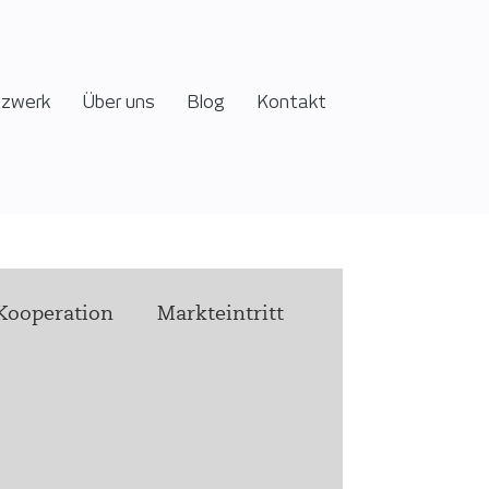
tzwerk
Über uns
Blog
Kontakt
Kooperation
Markteintritt
Podcast
 health h