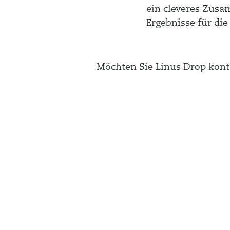
ein cleveres Zusa
Ergebnisse für die
Möchten Sie
Linus Drop
konta
health h
Kon