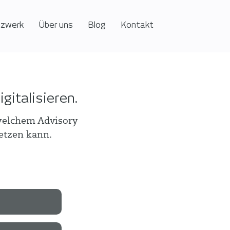
tzwerk
Über uns
Blog
Kontakt
italisieren.
 welchem Advisory
etzen kann.