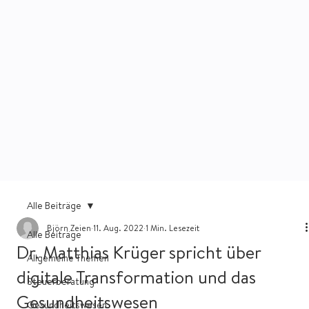
Alle Beiträge
Björn Zeien
11. Aug. 2022
1 Min. Lesezeit
Alle Beiträge
Dr. Matthias Krüger spricht über
Allgemeine Themen
digitale Transformation und das
Steuerberatung
Gesundheitswesen
Gesundheitswesen