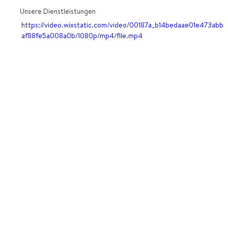
Unsere Dienstleistungen
https://video.wixstatic.com/video/00187a_b14bedaae01e473abb
af88fe5a008a0b/1080p/mp4/file.mp4