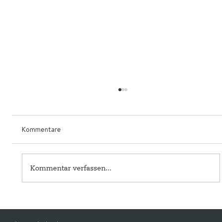
Kommentare
Kommentar verfassen...
Patrick van Oirschot spricht über digitale
Transformation und das Gesundheitswesen